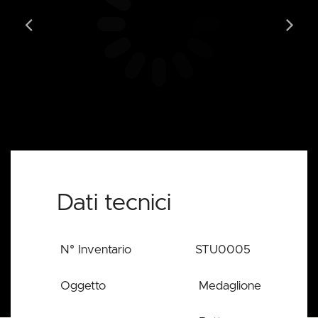
PALAZZINA DI CACCIA DI STUPINIGI
Dati tecnici
Ritratto di Amedeo I
Bottega piemontese
N° Inventario
STU0005
Oggetto
Medaglione